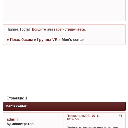
Привет, Гость!
Войдите
или
зарегистрируйтесь
.
»
Поколбасим
»
Группы VK
»
Men's center
Страница:
1
Men's center
Поделиться
2021-07-11
1
admin
18:37:56
Администратор
Паблик в контакте для Мужиков